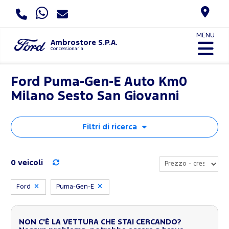
MENU
Ambrostore S.P.A.
Concessionaria
Ford Puma-Gen-E Auto Km0
Milano Sesto San Giovanni
Filtri di ricerca
0 veicoli
Ford
Puma-Gen-E
NON C'È LA VETTURA CHE STAI CERCANDO?