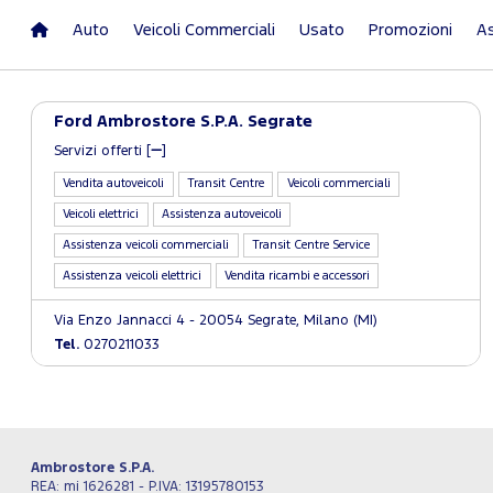
Auto
Veicoli Commerciali
Usato
Promozioni
As
Ford Ambrostore S.P.A. Segrate
Servizi offerti [
]
Vendita autoveicoli
Transit Centre
Veicoli commerciali
Veicoli elettrici
Assistenza autoveicoli
Assistenza veicoli commerciali
Transit Centre Service
Assistenza veicoli elettrici
Vendita ricambi e accessori
Via Enzo Jannacci 4 - 20054 Segrate, Milano (MI)
Tel.
0270211033
Ambrostore S.P.A.
REA: mi 1626281 - P.IVA: 13195780153