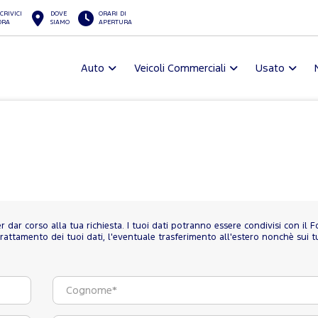
CRIVICI
DOVE
ORARI DI
ORA
SIAMO
APERTURA
Auto
Veicoli Commerciali
Usato
per dar corso alla tua richiesta. I tuoi dati potranno essere condivisi con il 
rattamento dei tuoi dati, l'eventuale trasferimento all'estero nonchè sui tuoi