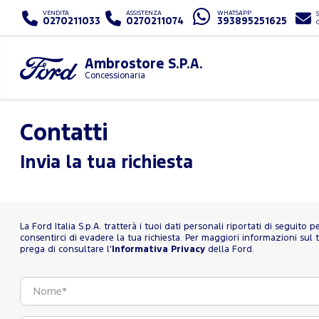
VENDITA
ASSISTENZA
WHATSAPP
S
0270211033
0270211074
393895251625
Ambrostore S.P.A.
Concessionaria
Contatti
Invia la tua richiesta
La Ford Italia S.p.A. tratterà i tuoi dati personali riportati di seguito 
consentirci di evadere la tua richiesta. Per maggiori informazioni sul t
prega di consultare l'
Informativa Privacy
della Ford.