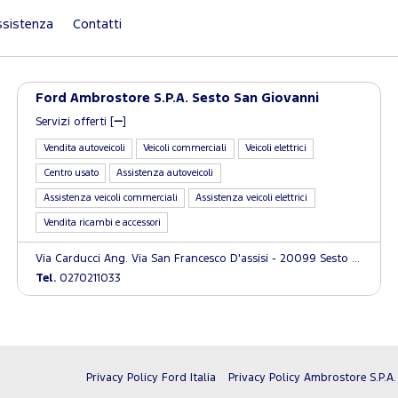
sistenza
Contatti
Ford Ambrostore S.P.A. Sesto San Giovanni
Servizi offerti [
]
Vendita autoveicoli
Veicoli commerciali
Veicoli elettrici
Centro usato
Assistenza autoveicoli
Assistenza veicoli commerciali
Assistenza veicoli elettrici
Vendita ricambi e accessori
Via Carducci Ang. Via San Francesco D'assisi - 20099 Sesto San Giovanni (MI)
Tel.
0270211033
Privacy Policy Ford Italia
Privacy Policy Ambrostore S.P.A.