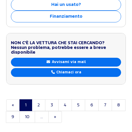
Hai un usato?
Finanziamento
NON C'È LA VETTURA CHE STAI CERCANDO?
Nessun problema, potrebbe essere a breve
disponibile
Avvisami via mail
Chiamaci ora
«
1
2
3
4
5
6
7
8
9
10
...
»