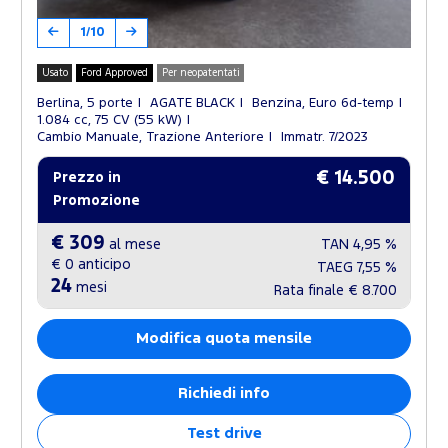
1/10
Usato
Ford Approved
Per neopatentati
Berlina, 5 porte
AGATE BLACK
Benzina, Euro 6d-temp
1.084 cc, 75 CV (55 kW)
Cambio Manuale, Trazione Anteriore
Immatr. 7/2023
€ 14.500
Prezzo in
Promozione
€ 309
al mese
TAN
4,95 %
€ 0
anticipo
TAEG
7,55 %
24
mesi
Rata finale
€ 8.700
Modifica quota mensile
Richiedi info
Test drive