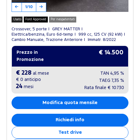
1/10
Usato
Ford Approved
Per neopatentati
Crossover, 5 porte
GREY MATTER
Elettrica/benzina, Euro 6d-temp
999 cc, 125 CV (92 kW)
Cambio Manuale, Trazione Anteriore
Immatr. 8/2022
€ 14.500
Prezzo in
Promozione
€ 228
al mese
TAN
4,95 %
€ 0
anticipo
TAEG
7,35 %
24
mesi
Rata finale
€ 10.730
Modifica quota mensile
Richiedi info
Test drive