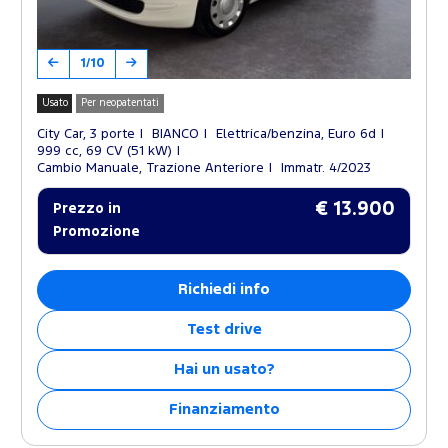
1/10
Usato
Per neopatentati
City Car, 3 porte
BIANCO
Elettrica/benzina, Euro 6d
999 cc, 69 CV (51 kW)
Cambio Manuale, Trazione Anteriore
Immatr. 4/2023
€ 13.900
Prezzo in
Promozione
Richiedi info
Test drive
Hai un usato?
Finanziamento