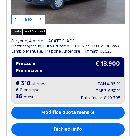
1/10
Usato
Ford Approved
Furgone, 4 porte
AGATE BLACK
Elettrica/gasolio, Euro 6d-temp
1.996 cc, 131 CV (96 kW)
Cambio Manuale, Trazione Anteriore
Immatr. 1/2022
€ 18.900
Prezzo in
Promozione
€ 310
al mese
TAN
4,95 %
€ 0
anticipo
TAEG
6,57 %
36
mesi
Rata finale
€ 10.395
Modifica quota mensile
Richiedi info