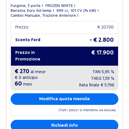
Furgone, 3 porte
FROZEN WHITE
Benzina, Euro 6d-temp
999 cc, 101 CV (74 kW)
Cambio Manuale, Trazione Anteriore
Prezzo
€ 20.700
- € 2.800
Sconto Ford
€ 17.900
Prezzo in
Promozione
€ 270
al mese
TAN
5,95 %
€ 0
anticipo
TAEG
7,39 %
60
mesi
Rata finale
€ 5.796
Modifica quota mensile
(Tutti i prezzi si intendono iva esclusa)
Richiedi info