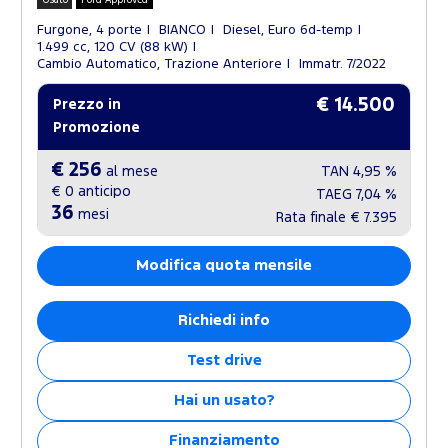
Furgone, 4 porte
BIANCO
Diesel, Euro 6d-temp
1.499 cc, 120 CV (88 kW)
Cambio Automatico, Trazione Anteriore
Immatr. 7/2022
€ 14.500
Prezzo in
Promozione
€ 256
al mese
TAN
4,95 %
€ 0
anticipo
TAEG
7,04 %
36
mesi
Rata finale
€ 7.395
Modifica quota mensile
Richiedi info
Test drive
Hai un usato?
Finanziamento