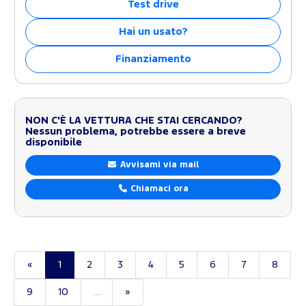
Test drive
Hai un usato?
Finanziamento
NON C'È LA VETTURA CHE STAI CERCANDO?
Nessun problema, potrebbe essere a breve
disponibile
Avvisami via mail
Chiamaci ora
«
1
2
3
4
5
6
7
8
9
10
...
»