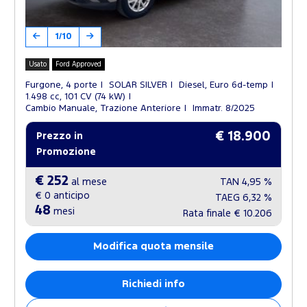
1/10
Usato
Ford Approved
Furgone, 4 porte
SOLAR SILVER
Diesel, Euro 6d-temp
1.498 cc, 101 CV (74 kW)
Cambio Manuale, Trazione Anteriore
Immatr. 8/2025
€ 18.900
Prezzo in
Promozione
€ 252
al mese
TAN
4,95 %
€ 0
anticipo
TAEG
6,32 %
48
mesi
Rata finale
€ 10.206
Modifica quota mensile
Richiedi info