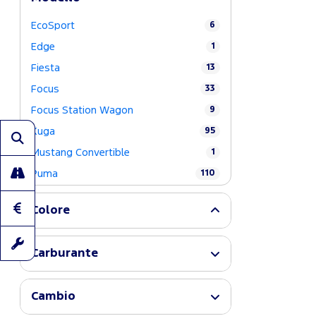
EcoSport
6
Edge
1
Fiesta
13
Focus
33
Focus Station Wagon
9
Kuga
95
Mustang Convertible
1
Puma
110
Colore
Carburante
Cambio