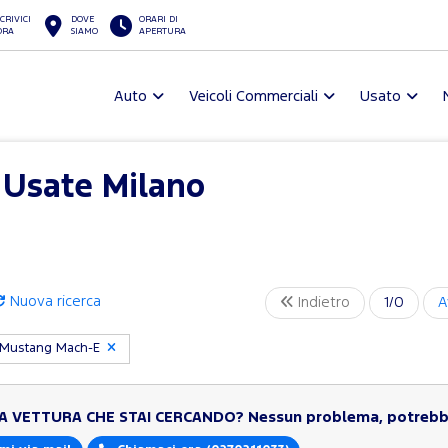
CRIVICI
DOVE
ORARI DI
ORA
SIAMO
APERTURA
Auto
Veicoli Commerciali
Usato
 Usate Milano
Nuova ricerca
Indietro
1/0
A
Mustang Mach-E
LA VETTURA CHE STAI CERCANDO?
Nessun problema, potrebbe