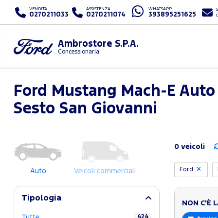
VENDITA
ASSISTENZA
WHATSAPP
S
0270211033
0270211074
393895251625
Ambrostore S.P.A.
Concessionaria
Ford Mustang Mach-E Auto
Sesto San Giovanni
0 veicoli
Ford
Auto
Veicoli commerciali
Tipologia
NON C'È 
Tutte
424