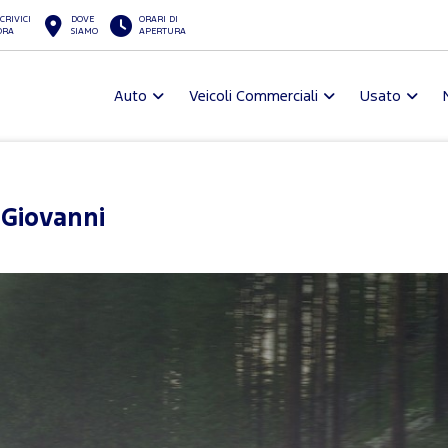
CRIVICI
DOVE
ORARI DI
ORA
SIAMO
APERTURA
Auto
Veicoli Commerciali
Usato
 Giovanni