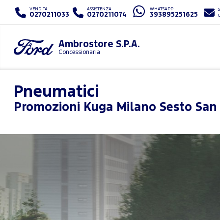
VENDITA
ASSISTENZA
WHATSAPP
S
0270211033
0270211074
393895251625
Ambrostore S.P.A.
Concessionaria
Pneumatici
Promozioni
Kuga Milano Sesto San