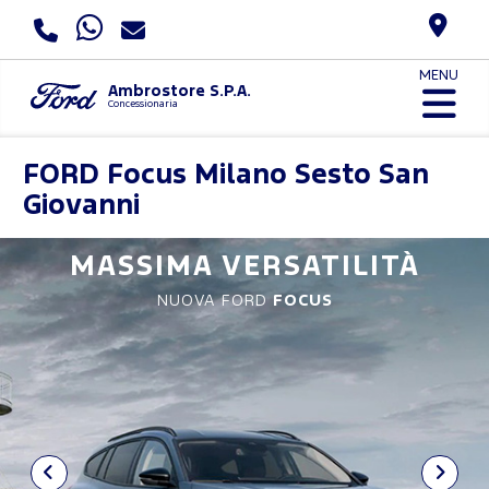
MENU
Ambrostore S.P.A.
Concessionaria
FORD
Focus Milano Sesto San
Giovanni
MASSIMA VERSATILITÀ
NUOVA FORD
FOCUS