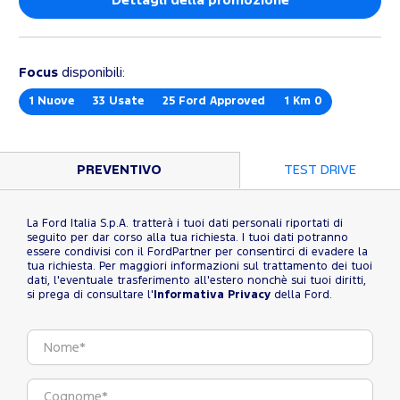
Dettagli della promozione
Focus
disponibili:
1
Nuove
33
Usate
25
Ford Approved
1
Km 0
PREVENTIVO
TEST DRIVE
La Ford Italia S.p.A. tratterà i tuoi dati personali riportati di
seguito per dar corso alla tua richiesta. I tuoi dati potranno
essere condivisi con il FordPartner per consentirci di evadere la
tua richiesta. Per maggiori informazioni sul trattamento dei tuoi
dati, l'eventuale trasferimento all'estero nonchè sui tuoi diritti,
si prega di consultare l'
Informativa Privacy
della Ford.