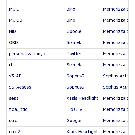
MUID
Bing
Memorizza dati a
MUIDB
Bing
Memorizza dati a
NID
Google
Memorizza dati a
ORD
Sizmek
Memorizza dati a
personalization_id
Twitter
Memorizza dati a
r1
Sizmek
Memorizza dati a
s3_AE
Sophus3
Sophus Active
S3_Aesess
Sophus3
Sophus Active
sess
Xasis Headlight
Memorizza dati a
tidal_ttid
TidalTV
Memorizza dati a
uuid
Google
Memorizza dati a
uuid2
Xaxis Headlight
Memorizza dati a