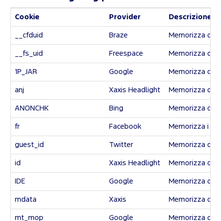
Cookie
Provider
Descrizione d
__cfduid
Braze
Memorizza dati a
__fs_uid
Freespace
Memorizza dati a
1P_JAR
Google
Memorizza dati a
anj
Xaxis Headlight
Memorizza dati a
ANONCHK
Bing
Memorizza dati a
fr
Facebook
Memorizza i dati
guest_id
Twitter
Memorizza dati a
id
Xaxis Headlight
Memorizza dati a
IDE
Google
Memorizza dati a
mdata
Xaxis
Memorizza dati a
mt_mop
Google
Memorizza dati a