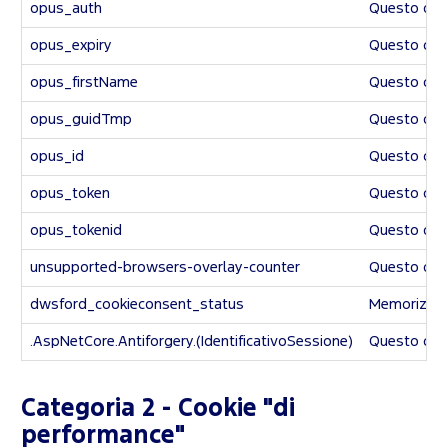
opus_auth
Questo cook
opus_expiry
Questo cook
opus_firstName
Questo cook
opus_guidTmp
Questo cook
opus_id
Questo cook
opus_token
Questo cook
opus_tokenid
Questo cook
unsupported-browsers-overlay-counter
Questo cook
dwsford_cookieconsent_status
Memorizza s
.AspNetCore.Antiforgery.(IdentificativoSessione)
Questo cooki
Categoria 2 - Cookie "di
performance"