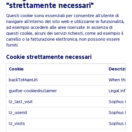
"strettamente necessari"
Questi cookie sono essenziali per consentire all’utente di
navigare all’interno del sito web e utilizzarne le funzionalità,
ad esempio accedere alle aree riservate. In assenza di
questi cookie, alcuni dei servizi richiesti, come ad esempio il
carrello o la fatturazione elettronica, non possono essere
forniti.
Cookie strettamente necessari
Cookie
Descrizion
backToMainUrl
When the use
guxfoe-cookiedisclaimer
Legal infor
lz_last_visit
Sophus Liv
lz_userid
Sophus Liv
lz_visits
Sophus Liv