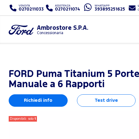
VENDITA
ASSISTENZA
WHATSAPP
S
0270211033
0270211074
393895251625
Ambrostore S.P.A.
Concessionaria
FORD
Puma Titanium 5 Porte 
Manuale a 6 Rapporti
Richiedi info
Test drive
Disponibili: solo
1