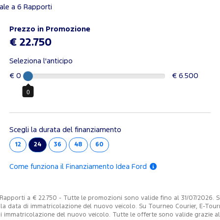
le a 6 Rapporti
Prezzo in Promozione
€ 22.750
Seleziona l'anticipo
€ 0
€ 6.500
0
Scegli la durata del finanziamento
12
24
36
48
60
Come funziona il Finanziamento Idea Ford
porti a € 22.750 - Tutte le promozioni sono valide fino al 31/07/2026. Su 
a data di immatricolazione del nuovo veicolo. Su Tourneo Courier, E-Tourne
immatricolazione del nuovo veicolo. Tutte le offerte sono valide grazie al c