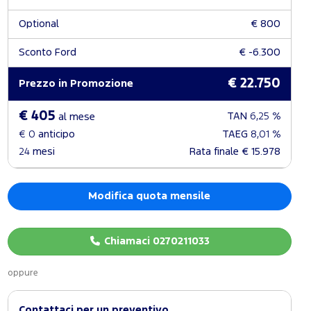
Optional
€ 800
Sconto Ford
€ -6.300
€ 22.750
Prezzo in Promozione
€ 405
TAN
6,25 %
al mese
€ 0
anticipo
TAEG
8,01 %
24
mesi
Rata finale
€ 15.978
Modifica quota mensile
Chiamaci 0270211033
oppure
Contattaci per un preventivo