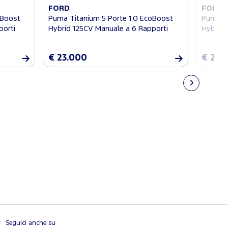
FORD
FORD
oBoost
Puma Titanium 5 Porte 1.0 EcoBoost
Puma Ti
porti
Hybrid 125CV Manuale a 6 Rapporti
Hybrid 
€ 23.000
€ 23.
Seguici anche su