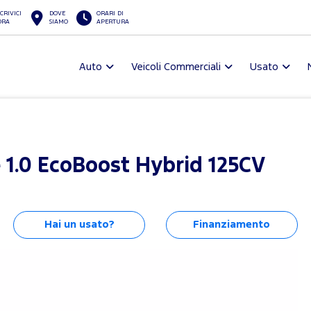
CRIVICI
DOVE
ORARI DI
ORA
SIAMO
APERTURA
Auto
Veicoli Commerciali
Usato
1.0 EcoBoost Hybrid 125CV
Hai un usato?
Finanziamento