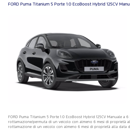
FORD Puma Titanium 5 Porte 1.0 EcoBoost Hybrid 125CV Manua
FORD Puma Titanium 5 Porte 1.0 EcoBoost Hybrid 125CV Manuale a 6 Rap
rottamazione/permuta di un veicolo con almeno 6 mesi di proprietà all
rottamazione di un veicolo con almeno 6 mesi di proprietà alla data di 