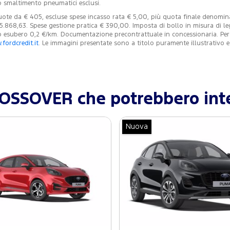
o smaltimento pneumatici esclusi.
ote da € 405, escluse spese incasso rata € 5,00, più quota finale denominat
25.868,63. Spese gestione pratica € 390,00. Imposta di bollo in misura di l
esubero 0,2 €/km. Documentazione precontrattuale in concessionaria. Per con
fordcredit.it
. Le immagini presentate sono a titolo puramente illustrativo
ROSSOVER che potrebbero inte
Nuova