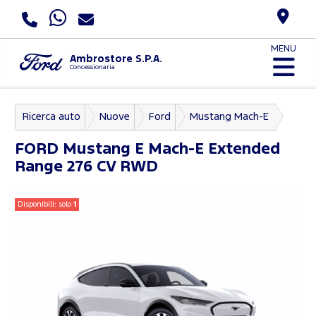
MENU
Ambrostore S.P.A.
Concessionaria
Ricerca auto
Nuove
Ford
Mustang Mach-E
FORD
Mustang E Mach-E Extended
Range 276 CV RWD
Disponibili: solo
1