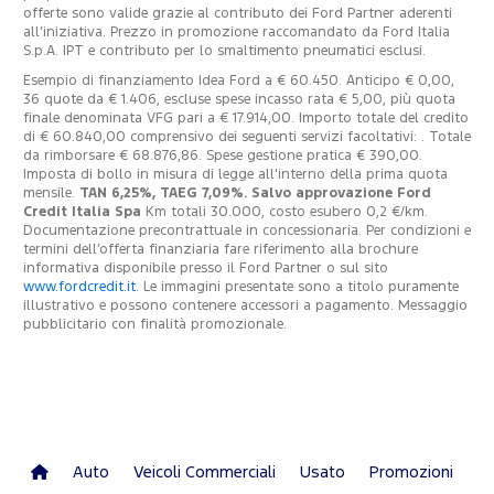
offerte sono valide grazie al contributo dei Ford Partner aderenti
all’iniziativa. Prezzo in promozione raccomandato da Ford Italia
S.p.A. IPT e contributo per lo smaltimento pneumatici esclusi.
Esempio di finanziamento Idea Ford a € 60.450. Anticipo € 0,00,
36 quote da € 1.406, escluse spese incasso rata € 5,00, più quota
finale denominata VFG pari a € 17.914,00. Importo totale del credito
di € 60.840,00 comprensivo dei seguenti servizi facoltativi: . Totale
da rimborsare € 68.876,86. Spese gestione pratica € 390,00.
Imposta di bollo in misura di legge all'interno della prima quota
mensile.
TAN 6,25%, TAEG 7,09%. Salvo approvazione Ford
Credit Italia Spa
Km totali 30.000, costo esubero 0,2 €/km.
Documentazione precontrattuale in concessionaria. Per condizioni e
termini dell’offerta finanziaria fare riferimento alla brochure
informativa disponibile presso il Ford Partner o sul sito
www.fordcredit.it
. Le immagini presentate sono a titolo puramente
illustrativo e possono contenere accessori a pagamento. Messaggio
pubblicitario con finalità promozionale.
Auto
Veicoli Commerciali
Usato
Promozioni